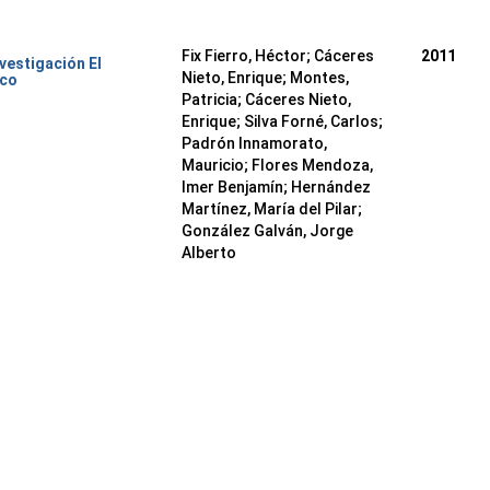
Fix Fierro, Héctor
;
Cáceres
2011
nvestigación El
Nieto, Enrique
;
Montes,
ico
Patricia
;
Cáceres Nieto,
Enrique
;
Silva Forné, Carlos
;
Padrón Innamorato,
Mauricio
;
Flores Mendoza,
Imer Benjamín
;
Hernández
Martínez, María del Pilar
;
González Galván, Jorge
Alberto