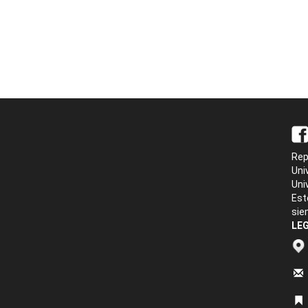
Rep
Uni
Uni
Est
sie
LEG