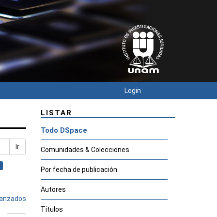
Login
LISTAR
Todo DSpace
Ir
Comunidades & Colecciones
Por fecha de publicación
Autores
avanzados
Títulos