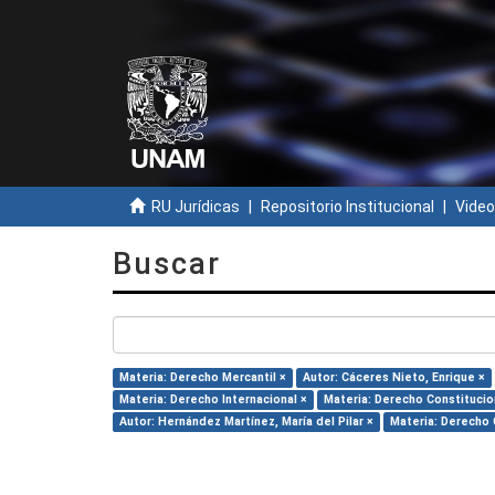
RU Jurídicas
Repositorio Institucional
Video
Buscar
Materia: Derecho Mercantil ×
Autor: Cáceres Nieto, Enrique ×
Materia: Derecho Internacional ×
Materia: Derecho Constitucio
Autor: Hernández Martínez, María del Pilar ×
Materia: Derecho C