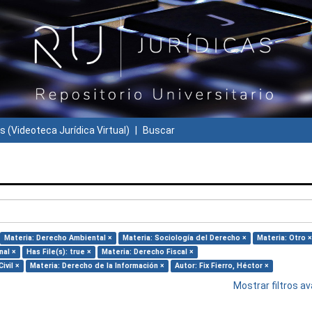
s (Videoteca Jurídica Virtual)
Buscar
Materia: Derecho Ambiental ×
Materia: Sociología del Derecho ×
Materia: Otro ×
nal ×
Has File(s): true ×
Materia: Derecho Fiscal ×
ivil ×
Materia: Derecho de la Información ×
Autor: Fix Fierro, Héctor ×
Mostrar filtros 