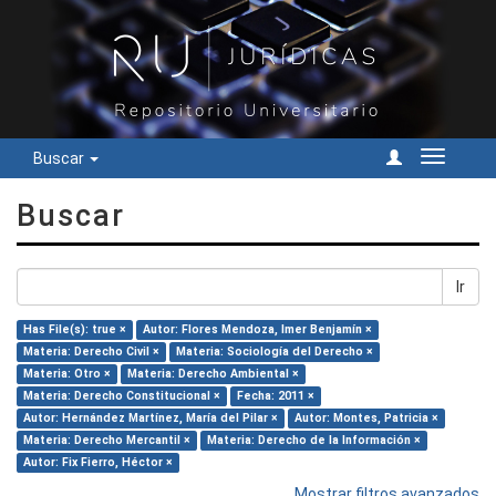
Buscar
Cambiar
navegac
Buscar
Ir
Has File(s): true ×
Autor: Flores Mendoza, Imer Benjamín ×
Materia: Derecho Civil ×
Materia: Sociología del Derecho ×
Materia: Otro ×
Materia: Derecho Ambiental ×
Materia: Derecho Constitucional ×
Fecha: 2011 ×
Autor: Hernández Martínez, María del Pilar ×
Autor: Montes, Patricia ×
Materia: Derecho Mercantil ×
Materia: Derecho de la Información ×
Autor: Fix Fierro, Héctor ×
Mostrar filtros avanzados