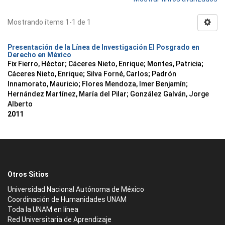
Mostrando ítems 1-1 de 1
Presentación de la Línea de Investigación El Posgrado en
Derecho en México
Fix Fierro, Héctor
;
Cáceres Nieto, Enrique
;
Montes, Patricia
;
Cáceres Nieto, Enrique
;
Silva Forné, Carlos
;
Padrón
Innamorato, Mauricio
;
Flores Mendoza, Imer Benjamín
;
Hernández Martínez, María del Pilar
;
González Galván, Jorge
Alberto
2011
Otros Sitios
Universidad Nacional Autónoma de México
Coordinación de Humanidades UNAM
Toda la UNAM en línea
Red Universitaria de Aprendizaje