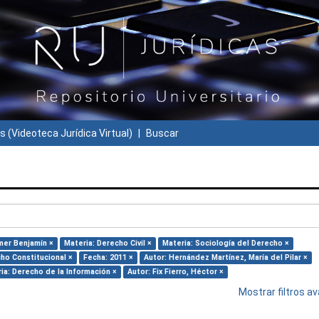
s (Videoteca Jurídica Virtual)
Buscar
mer Benjamín ×
Materia: Derecho Civil ×
Materia: Sociología del Derecho ×
ho Constitucional ×
Fecha: 2011 ×
Autor: Hernández Martínez, María del Pilar ×
ia: Derecho de la Información ×
Autor: Fix Fierro, Héctor ×
Mostrar filtros 