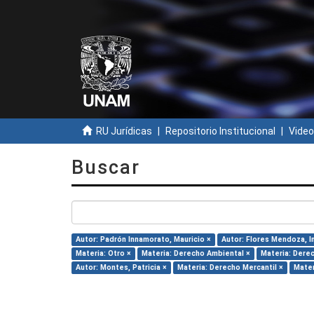
RU Jurídicas
Repositorio Institucional
Video
Buscar
Autor: Padrón Innamorato, Mauricio ×
Autor: Flores Mendoza, I
Materia: Otro ×
Materia: Derecho Ambiental ×
Materia: Derec
Autor: Montes, Patricia ×
Materia: Derecho Mercantil ×
Mater