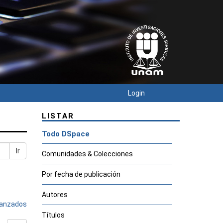
Login
LISTAR
Todo DSpace
Ir
Comunidades & Colecciones
Por fecha de publicación
Autores
avanzados
Títulos