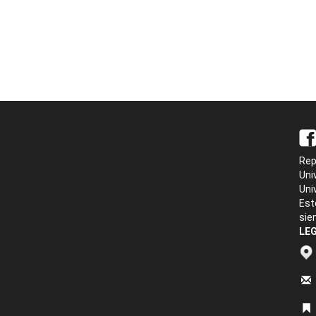
Rep
Uni
Uni
Est
sie
LEG