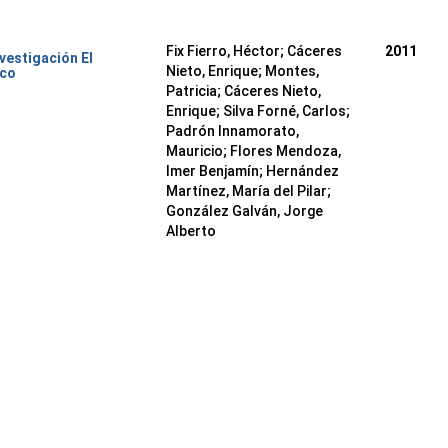
Fix Fierro, Héctor
;
Cáceres
2011
nvestigación El
Nieto, Enrique
;
Montes,
ico
Patricia
;
Cáceres Nieto,
Enrique
;
Silva Forné, Carlos
;
Padrón Innamorato,
Mauricio
;
Flores Mendoza,
Imer Benjamín
;
Hernández
Martínez, María del Pilar
;
González Galván, Jorge
Alberto