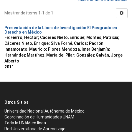
Mostrando ítems 1-1 de 1
Presentación de la Línea de Investigación El Posgrado en
Derecho en México
Fix Fierro, Héctor
;
Cáceres Nieto, Enrique
;
Montes, Patricia
;
Cáceres Nieto, Enrique
;
Silva Forné, Carlos
;
Padrón
Innamorato, Mauricio
;
Flores Mendoza, Imer Benjamín
;
Hernández Martínez, María del Pilar
;
González Galván, Jorge
Alberto
2011
Otros Sitios
Universidad Nacional Autónoma de México
Coordinación de Humanidades UNAM
Toda la UNAM en línea
Red Universitaria de Aprendizaje