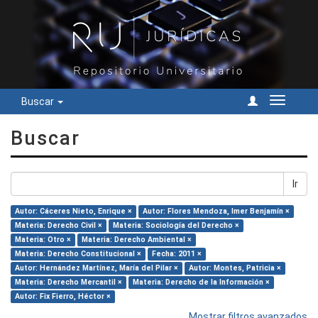
Buscar
Cambiar
navegac
Buscar
Ir
Autor: Cáceres Nieto, Enrique ×
Autor: Flores Mendoza, Imer Benjamín ×
Materia: Derecho Civil ×
Materia: Sociología del Derecho ×
Materia: Otro ×
Materia: Derecho Ambiental ×
Materia: Derecho Constitucional ×
Fecha: 2011 ×
Autor: Hernández Martínez, María del Pilar ×
Autor: Montes, Patricia ×
Materia: Derecho Mercantil ×
Materia: Derecho de la Información ×
Autor: Fix Fierro, Héctor ×
Mostrar filtros avanzados