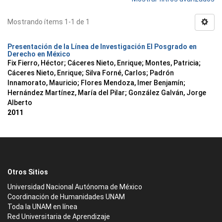
Mostrando ítems 1-1 de 1
Presentación de la Línea de Investigación El Posgrado en
Derecho en México
Fix Fierro, Héctor
;
Cáceres Nieto, Enrique
;
Montes, Patricia
;
Cáceres Nieto, Enrique
;
Silva Forné, Carlos
;
Padrón
Innamorato, Mauricio
;
Flores Mendoza, Imer Benjamín
;
Hernández Martínez, María del Pilar
;
González Galván, Jorge
Alberto
2011
Otros Sitios
Universidad Nacional Autónoma de México
Coordinación de Humanidades UNAM
Toda la UNAM en línea
Red Universitaria de Aprendizaje