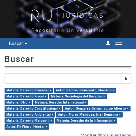
Buscar
Cambiar
navegac
Buscar
Ir
Materia: Derecho Procesal ×
Autor: Padrón Innamorato, Mauricio ×
Materia: Derecho Fiscal ×
Materia: Sociología del Derecho ×
Materia: Otro ×
Materia: Derecho Internacional ×
Materia: Derecho Constitucional ×
Autor: González Galván, Jorge Alberto ×
Materia: Derecho Ambiental ×
Autor: Flores Mendoza, Imer Benjamín ×
Materia: Derecho Mercantil ×
Materia: Derecho de la Información ×
Autor: Fix Fierro, Héctor ×
Mostrar filtros avanzados