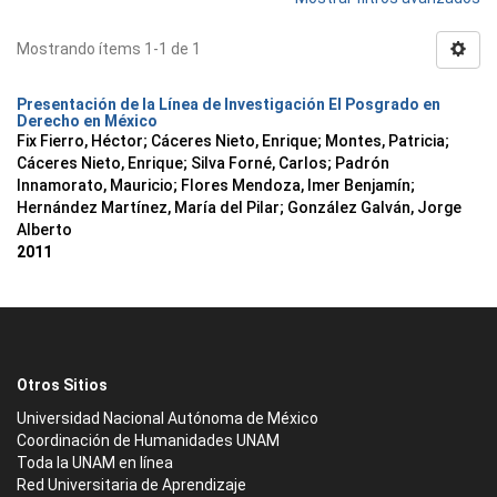
Mostrando ítems 1-1 de 1
Presentación de la Línea de Investigación El Posgrado en
Derecho en México
Fix Fierro, Héctor
;
Cáceres Nieto, Enrique
;
Montes, Patricia
;
Cáceres Nieto, Enrique
;
Silva Forné, Carlos
;
Padrón
Innamorato, Mauricio
;
Flores Mendoza, Imer Benjamín
;
Hernández Martínez, María del Pilar
;
González Galván, Jorge
Alberto
2011
Otros Sitios
Universidad Nacional Autónoma de México
Coordinación de Humanidades UNAM
Toda la UNAM en línea
Red Universitaria de Aprendizaje