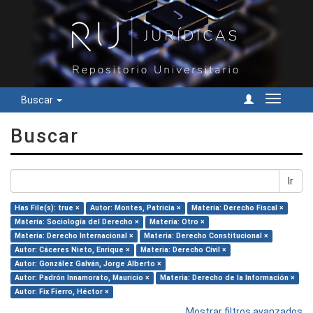
Buscar
Cambiar
navegac
Buscar
Ir
Has File(s): true ×
Autor: Montes, Patricia ×
Materia: Derecho Fiscal ×
Materia: Sociología del Derecho ×
Materia: Otro ×
Materia: Derecho Internacional ×
Materia: Derecho Constitucional ×
Autor: Cáceres Nieto, Enrique ×
Materia: Derecho Civil ×
Autor: González Galván, Jorge Alberto ×
Autor: Padrón Innamorato, Mauricio ×
Materia: Derecho de la Información ×
Autor: Fix Fierro, Héctor ×
Mostrar filtros avanzados