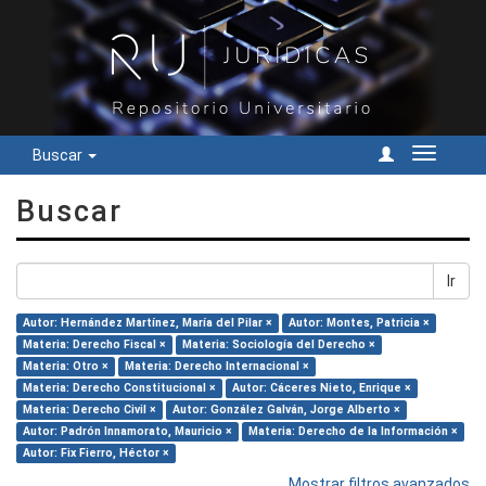
Buscar
Cambiar
navegac
Buscar
Ir
Autor: Hernández Martínez, María del Pilar ×
Autor: Montes, Patricia ×
Materia: Derecho Fiscal ×
Materia: Sociología del Derecho ×
Materia: Otro ×
Materia: Derecho Internacional ×
Materia: Derecho Constitucional ×
Autor: Cáceres Nieto, Enrique ×
Materia: Derecho Civil ×
Autor: González Galván, Jorge Alberto ×
Autor: Padrón Innamorato, Mauricio ×
Materia: Derecho de la Información ×
Autor: Fix Fierro, Héctor ×
Mostrar filtros avanzados