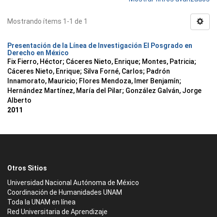
Mostrando ítems 1-1 de 1
Presentación de la Línea de Investigación El Posgrado en
Derecho en México
Fix Fierro, Héctor
;
Cáceres Nieto, Enrique
;
Montes, Patricia
;
Cáceres Nieto, Enrique
;
Silva Forné, Carlos
;
Padrón
Innamorato, Mauricio
;
Flores Mendoza, Imer Benjamín
;
Hernández Martínez, María del Pilar
;
González Galván, Jorge
Alberto
2011
Otros Sitios
Universidad Nacional Autónoma de México
Coordinación de Humanidades UNAM
Toda la UNAM en línea
Red Universitaria de Aprendizaje