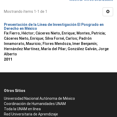
Mostrando ítems 1-1 de 1
Presentación de la Línea de Investigación El Posgrado en
Derecho en México
Fix Fierro, Héctor
;
Cáceres Nieto, Enrique
;
Montes, Patricia
;
Cáceres Nieto, Enrique
;
Silva Forné, Carlos
;
Padrón
Innamorato, Mauricio
;
Flores Mendoza, Imer Benjamín
;
Hernández Martínez, María del Pilar
;
González Galván, Jorge
Alberto
2011
Otros Sitios
Universidad Nacional Autónoma de México
Coordinación de Humanidades UNAM
Toda la UNAM en línea
Red Universitaria de Aprendizaje