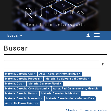
Buscar
Cambiar
navegac
Buscar
Ir
Materia: Derecho Civil ×
Autor: Cáceres Nieto, Enrique ×
Materia: Derecho Procesal ×
Materia: Sociología del Derecho ×
Materia: Otro ×
Materia: Derecho Fiscal ×
Materia: Derecho Constitucional ×
Autor: Padrón Innamorato, Mauricio ×
Materia: Derecho Penal ×
Materia: Derecho Ambiental ×
Materia: Derecho Mercantil ×
Materia: Derecho de la Información ×
Autor: Fix Fierro, Héctor ×
Mostrar filtros avanzados