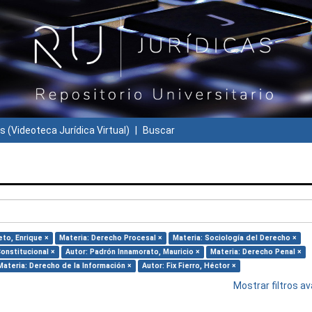
s (Videoteca Jurídica Virtual)
Buscar
eto, Enrique ×
Materia: Derecho Procesal ×
Materia: Sociología del Derecho ×
onstitucional ×
Autor: Padrón Innamorato, Mauricio ×
Materia: Derecho Penal ×
Materia: Derecho de la Información ×
Autor: Fix Fierro, Héctor ×
Mostrar filtros 