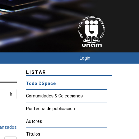
Login
LISTAR
Todo DSpace
Ir
Comunidades & Colecciones
Por fecha de publicación
Autores
avanzados
Títulos