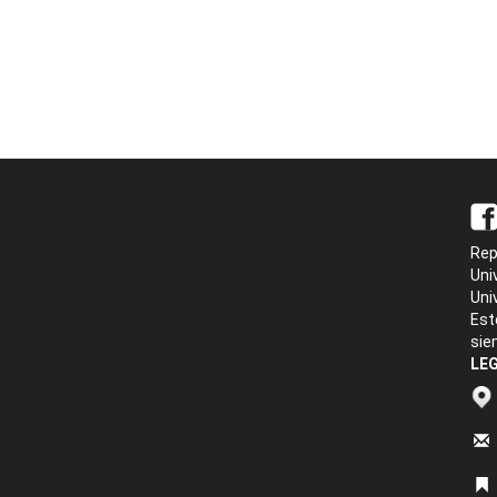
Rep
Uni
Uni
Est
sie
LEG