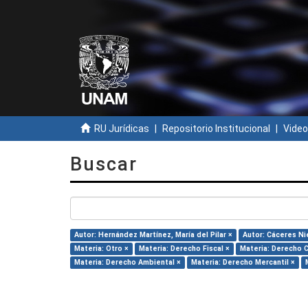
RU Jurídicas
Repositorio Institucional
Video
Buscar
Autor: Hernández Martínez, María del Pilar ×
Autor: Cáceres Ni
Materia: Otro ×
Materia: Derecho Fiscal ×
Materia: Derecho C
Materia: Derecho Ambiental ×
Materia: Derecho Mercantil ×