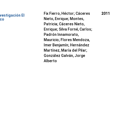
Fix Fierro, Héctor
;
Cáceres
2011
nvestigación El
Nieto, Enrique
;
Montes,
ico
Patricia
;
Cáceres Nieto,
Enrique
;
Silva Forné, Carlos
;
Padrón Innamorato,
Mauricio
;
Flores Mendoza,
Imer Benjamín
;
Hernández
Martínez, María del Pilar
;
González Galván, Jorge
Alberto