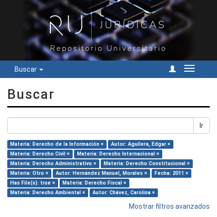
Buscar
Cambiar
navegac
Buscar
Ir
Materia: Derecho de la Información ×
Autor: Aguilera, Edgar ×
Materia: Derecho Civil ×
Materia: Derecho Internacional ×
Materia: Derecho Administrativo ×
Materia: Derecho Constitucional ×
Materia: Otro ×
Autor: Hernández Manuel, Morales ×
Fecha: 2011 ×
Has File(s): true ×
Materia: Derecho Fiscal ×
Materia: Derecho Ambiental ×
Autor: Chávez, Carolina ×
Mostrar filtros avanzados