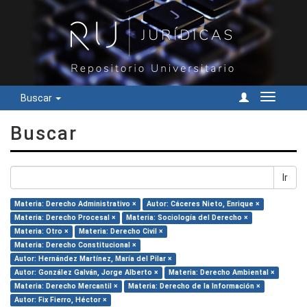
Buscar
Cambiar
navegac
Buscar
Ir
Materia: Derecho Administrativo ×
Autor: Cáceres Nieto, Enrique ×
Materia: Derecho Procesal ×
Materia: Sociología del Derecho ×
Materia: Otro ×
Materia: Derecho Civil ×
Materia: Derecho Constitucional ×
Autor: Hernández Martínez, María del Pilar ×
Autor: González Galván, Jorge Alberto ×
Materia: Derecho Ambiental ×
Materia: Derecho Mercantil ×
Materia: Derecho de la Información ×
Autor: Fix Fierro, Héctor ×