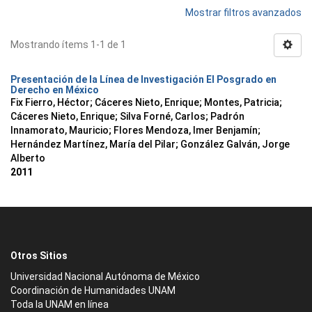
Mostrar filtros avanzados
Mostrando ítems 1-1 de 1
Presentación de la Línea de Investigación El Posgrado en
Derecho en México
Fix Fierro, Héctor
;
Cáceres Nieto, Enrique
;
Montes, Patricia
;
Cáceres Nieto, Enrique
;
Silva Forné, Carlos
;
Padrón
Innamorato, Mauricio
;
Flores Mendoza, Imer Benjamín
;
Hernández Martínez, María del Pilar
;
González Galván, Jorge
Alberto
2011
Otros Sitios
Universidad Nacional Autónoma de México
Coordinación de Humanidades UNAM
Toda la UNAM en línea