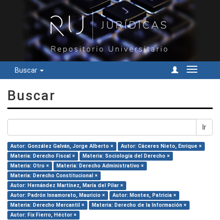
Buscar
Cambiar
navegac
Buscar
Ir
Autor: González Galván, Jorge Alberto ×
Autor: Cáceres Nieto, Enrique ×
Materia: Derecho Fiscal ×
Materia: Sociología del Derecho ×
Materia: Otro ×
Materia: Derecho Administrativo ×
Materia: Derecho Constitucional ×
Autor: Hernández Martínez, María del Pilar ×
Autor: Padrón Innamorato, Mauricio ×
Autor: Montes, Patricia ×
Materia: Derecho Mercantil ×
Materia: Derecho de la Información ×
Autor: Fix Fierro, Héctor ×