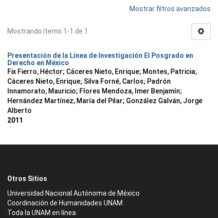
Mostrar filtros avanzados
Mostrando ítems 1-1 de 1
Presentación de la Línea de Investigación El Posgrado en
Derecho en México
Fix Fierro, Héctor
;
Cáceres Nieto, Enrique
;
Montes, Patricia
;
Cáceres Nieto, Enrique
;
Silva Forné, Carlos
;
Padrón
Innamorato, Mauricio
;
Flores Mendoza, Imer Benjamín
;
Hernández Martínez, María del Pilar
;
González Galván, Jorge
Alberto
2011
Otros Sitios
Universidad Nacional Autónoma de México
Coordinación de Humanidades UNAM
Toda la UNAM en línea