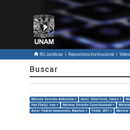
RU Jurídicas
Repositorio Institucional
Video
Buscar
Materia: Derecho Ambiental ×
Autor: Silva Forné, Carlos ×
Ma
Has File(s): true ×
Materia: Derecho Constitucional ×
Materia
Autor: Padrón Innamorato, Mauricio ×
Fecha: 2011 ×
Materia: