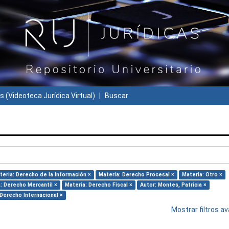
s (Videoteca Jurídica Virtual)
Buscar
teria: Derecho de la Información ×
Materia: Derecho Procesal ×
Materia: Otro ×
: Derecho Mercantil ×
Materia: Derecho Fiscal ×
Autor: Montes, Patricia ×
 Derecho Internacional ×
Mostrar filtros 