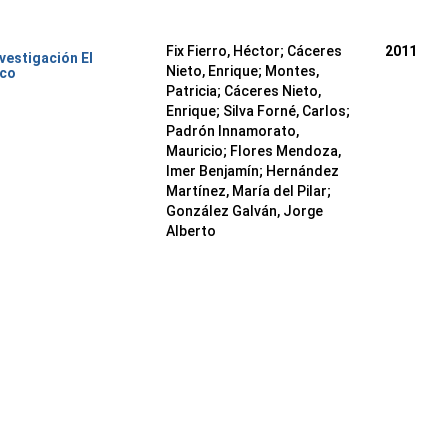
Fix Fierro, Héctor
;
Cáceres
2011
nvestigación El
Nieto, Enrique
;
Montes,
ico
Patricia
;
Cáceres Nieto,
Enrique
;
Silva Forné, Carlos
;
Padrón Innamorato,
Mauricio
;
Flores Mendoza,
Imer Benjamín
;
Hernández
Martínez, María del Pilar
;
González Galván, Jorge
Alberto