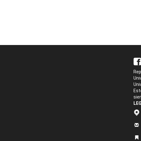
Rep
Uni
Uni
Est
sie
LEG