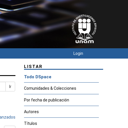
Login
LISTAR
Todo DSpace
Ir
Comunidades & Colecciones
Por fecha de publicación
Autores
avanzados
Títulos