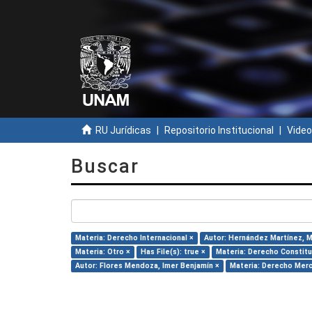
RU Jurídicas
Repositorio Institucional
Video
Buscar
Materia: Derecho Internacional ×
Autor: Hernández Martínez, Ma
Materia: Otro ×
Has File(s): true ×
Materia: Derecho Constitu
Autor: Flores Mendoza, Imer Benjamín ×
Materia: Derecho Merc