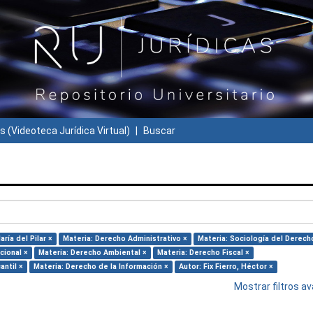
s (Videoteca Jurídica Virtual)
Buscar
ría del Pilar ×
Materia: Derecho Administrativo ×
Materia: Sociología del Derech
cional ×
Materia: Derecho Ambiental ×
Materia: Derecho Fiscal ×
antil ×
Materia: Derecho de la Información ×
Autor: Fix Fierro, Héctor ×
Mostrar filtros 