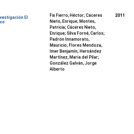
Fix Fierro, Héctor
;
Cáceres
2011
nvestigación El
Nieto, Enrique
;
Montes,
ico
Patricia
;
Cáceres Nieto,
Enrique
;
Silva Forné, Carlos
;
Padrón Innamorato,
Mauricio
;
Flores Mendoza,
Imer Benjamín
;
Hernández
Martínez, María del Pilar
;
González Galván, Jorge
Alberto