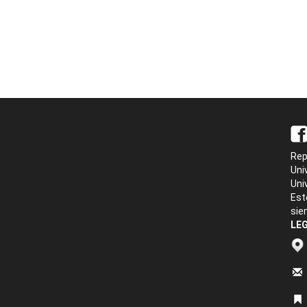
Rep
Uni
Uni
Est
sie
LEG