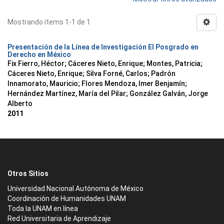
Mostrando ítems 1-1 de 1
Presentación de la Línea de Investigación El Posgrado en
Derecho en México
Fix Fierro, Héctor
;
Cáceres Nieto, Enrique
;
Montes, Patricia
;
Cáceres Nieto, Enrique
;
Silva Forné, Carlos
;
Padrón
Innamorato, Mauricio
;
Flores Mendoza, Imer Benjamín
;
Hernández Martínez, María del Pilar
;
González Galván, Jorge
Alberto
2011
Otros Sitios
Universidad Nacional Autónoma de México
Coordinación de Humanidades UNAM
Toda la UNAM en línea
Red Universitaria de Aprendizaje