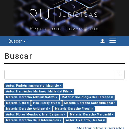
Buscar
Cambiar
navegac
Buscar
Ir
Autor: Padrón Innamorato, Mauricio ×
Autor: Hernández Martínez, María del Pilar ×
Materia: Derecho Administrativo ×
Materia: Sociología del Derecho ×
Materia: Otro ×
Has File(s): true ×
Materia: Derecho Constitucional ×
Materia: Derecho Ambiental ×
Materia: Derecho Fiscal ×
Autor: Flores Mendoza, Imer Benjamín ×
Materia: Derecho Mercantil ×
Materia: Derecho de la Información ×
Autor: Fix Fierro, Héctor ×
Mostrar filtros avanzados