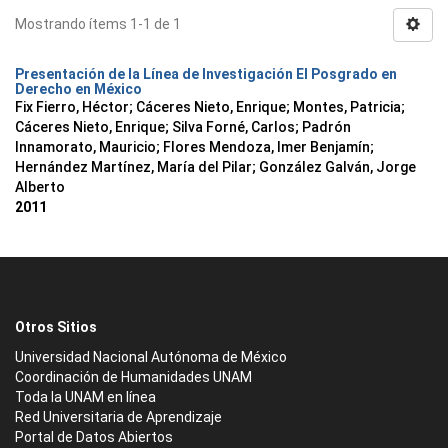
Mostrando ítems 1-1 de 1
Presentación de la Línea de Investigación El Posgrado en
Derecho en México
Fix Fierro, Héctor
;
Cáceres Nieto, Enrique
;
Montes, Patricia
;
Cáceres Nieto, Enrique
;
Silva Forné, Carlos
;
Padrón
Innamorato, Mauricio
;
Flores Mendoza, Imer Benjamín
;
Hernández Martínez, María del Pilar
;
González Galván, Jorge
Alberto
2011
Otros Sitios
Universidad Nacional Autónoma de México
Coordinación de Humanidades UNAM
Toda la UNAM en línea
Red Universitaria de Aprendizaje
Portal de Datos Abiertos