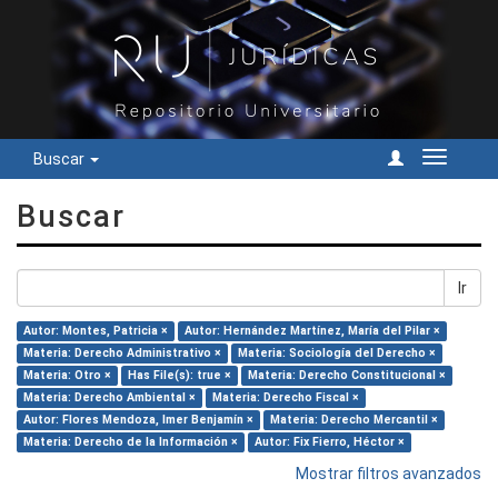
Buscar
Cambiar
navegac
Buscar
Ir
Autor: Montes, Patricia ×
Autor: Hernández Martínez, María del Pilar ×
Materia: Derecho Administrativo ×
Materia: Sociología del Derecho ×
Materia: Otro ×
Has File(s): true ×
Materia: Derecho Constitucional ×
Materia: Derecho Ambiental ×
Materia: Derecho Fiscal ×
Autor: Flores Mendoza, Imer Benjamín ×
Materia: Derecho Mercantil ×
Materia: Derecho de la Información ×
Autor: Fix Fierro, Héctor ×
Mostrar filtros avanzados