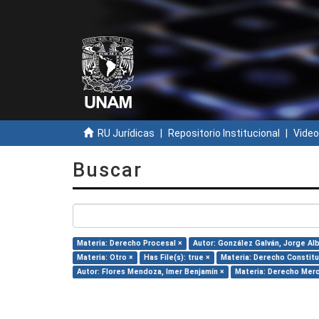
RU Jurídicas
Repositorio Institucional
Video
Buscar
Materia: Derecho Procesal ×
Autor: González Galván, Jorge Al
Materia: Otro ×
Has File(s): true ×
Materia: Derecho Constitu
Autor: Flores Mendoza, Imer Benjamín ×
Materia: Derecho Merc