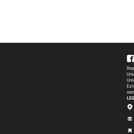
Rep
Uni
Uni
Est
sie
LEG