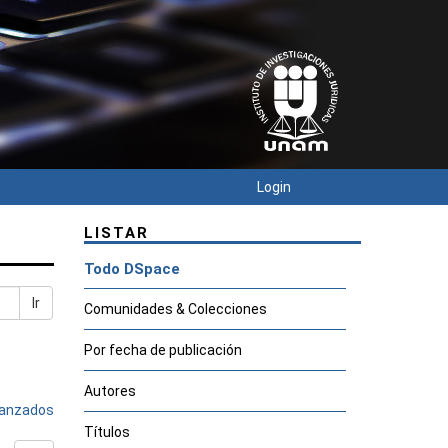
Login
LISTAR
Todo DSpace
Ir
Comunidades & Colecciones
Por fecha de publicación
Autores
avanzados
Títulos