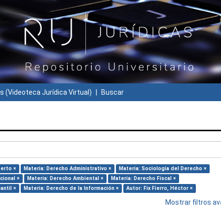
s (Videoteca Jurídica Virtual)
Buscar
berto ×
Materia: Derecho Administrativo ×
Materia: Sociología del Derecho ×
cional ×
Materia: Derecho Ambiental ×
Materia: Derecho Fiscal ×
antil ×
Materia: Derecho de la Información ×
Autor: Fix Fierro, Héctor ×
Mostrar filtros 