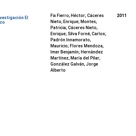
Fix Fierro, Héctor
;
Cáceres
2011
nvestigación El
Nieto, Enrique
;
Montes,
ico
Patricia
;
Cáceres Nieto,
Enrique
;
Silva Forné, Carlos
;
Padrón Innamorato,
Mauricio
;
Flores Mendoza,
Imer Benjamín
;
Hernández
Martínez, María del Pilar
;
González Galván, Jorge
Alberto