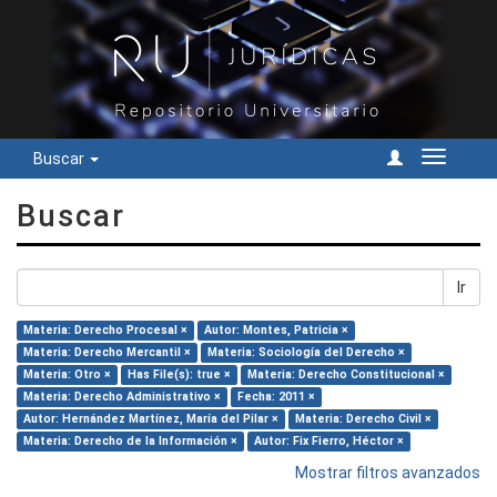
Buscar
Cambiar
navegac
Buscar
Ir
Materia: Derecho Procesal ×
Autor: Montes, Patricia ×
Materia: Derecho Mercantil ×
Materia: Sociología del Derecho ×
Materia: Otro ×
Has File(s): true ×
Materia: Derecho Constitucional ×
Materia: Derecho Administrativo ×
Fecha: 2011 ×
Autor: Hernández Martínez, María del Pilar ×
Materia: Derecho Civil ×
Materia: Derecho de la Información ×
Autor: Fix Fierro, Héctor ×
Mostrar filtros avanzados