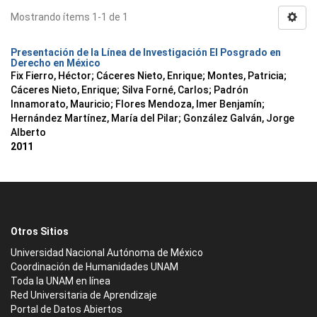
Mostrando ítems 1-1 de 1
Presentación de la Línea de Investigación El Posgrado en
Derecho en México
Fix Fierro, Héctor
;
Cáceres Nieto, Enrique
;
Montes, Patricia
;
Cáceres Nieto, Enrique
;
Silva Forné, Carlos
;
Padrón
Innamorato, Mauricio
;
Flores Mendoza, Imer Benjamín
;
Hernández Martínez, María del Pilar
;
González Galván, Jorge
Alberto
2011
Otros Sitios
Universidad Nacional Autónoma de México
Coordinación de Humanidades UNAM
Toda la UNAM en línea
Red Universitaria de Aprendizaje
Portal de Datos Abiertos