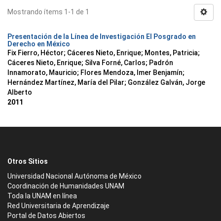
Mostrando ítems 1-1 de 1
Presentación de la Línea de Investigación El Posgrado en
Derecho en México
Fix Fierro, Héctor
;
Cáceres Nieto, Enrique
;
Montes, Patricia
;
Cáceres Nieto, Enrique
;
Silva Forné, Carlos
;
Padrón
Innamorato, Mauricio
;
Flores Mendoza, Imer Benjamín
;
Hernández Martínez, María del Pilar
;
González Galván, Jorge
Alberto
2011
Otros Sitios
Universidad Nacional Autónoma de México
Coordinación de Humanidades UNAM
Toda la UNAM en línea
Red Universitaria de Aprendizaje
Portal de Datos Abiertos