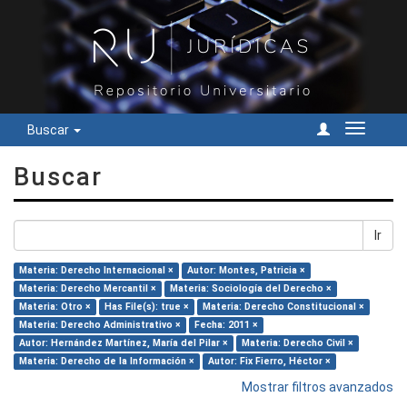
Buscar
Cambiar
navegac
Buscar
Ir
Materia: Derecho Internacional ×
Autor: Montes, Patricia ×
Materia: Derecho Mercantil ×
Materia: Sociología del Derecho ×
Materia: Otro ×
Has File(s): true ×
Materia: Derecho Constitucional ×
Materia: Derecho Administrativo ×
Fecha: 2011 ×
Autor: Hernández Martínez, María del Pilar ×
Materia: Derecho Civil ×
Materia: Derecho de la Información ×
Autor: Fix Fierro, Héctor ×
Mostrar filtros avanzados