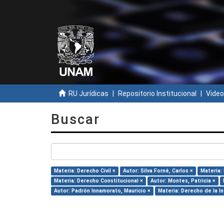
RU Jurídicas
Repositorio Institucional
Video
Buscar
Materia: Derecho Civil ×
Autor: Silva Forné, Carlos ×
Materia:
Materia: Derecho Constitucional ×
Autor: Montes, Patricia ×
Autor: Padrón Innamorato, Mauricio ×
Materia: Derecho de la I