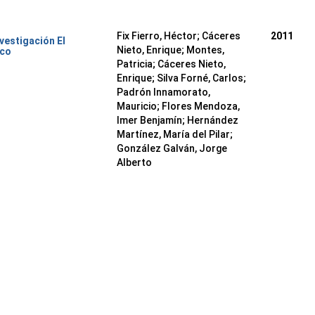
Fix Fierro, Héctor
;
Cáceres
2011
nvestigación El
Nieto, Enrique
;
Montes,
ico
Patricia
;
Cáceres Nieto,
Enrique
;
Silva Forné, Carlos
;
Padrón Innamorato,
Mauricio
;
Flores Mendoza,
Imer Benjamín
;
Hernández
Martínez, María del Pilar
;
González Galván, Jorge
Alberto