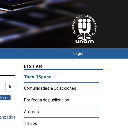
Login
LISTAR
Todo DSpace
Ir
Comunidades & Colecciones
 true ×
Por fecha de publicación
Autores
avanzados
Títulos