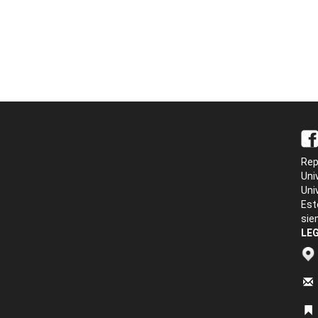
Rep
Uni
Uni
Est
sie
LEG