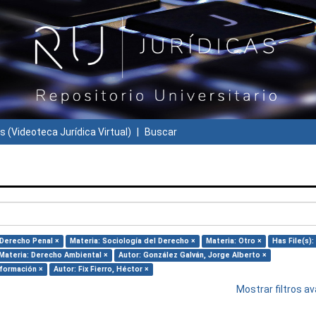
s (Videoteca Jurídica Virtual)
Buscar
 Derecho Penal ×
Materia: Sociología del Derecho ×
Materia: Otro ×
Has File(s):
Materia: Derecho Ambiental ×
Autor: González Galván, Jorge Alberto ×
nformación ×
Autor: Fix Fierro, Héctor ×
Mostrar filtros 