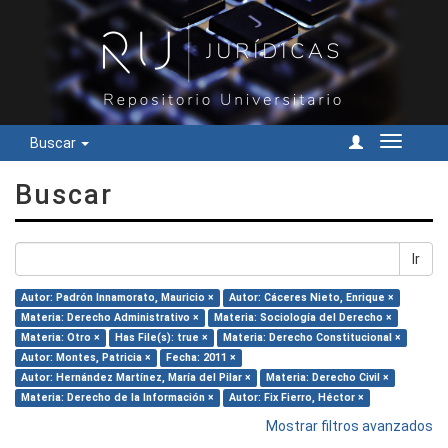
Buscar
Cambiar
navegac
Buscar
Ir
Autor: Padrón Innamorato, Mauricio ×
Autor: Cáceres Nieto, Enrique ×
Materia: Derecho Administrativo ×
Materia: Sociología del Derecho ×
Materia: Otro ×
Has File(s): true ×
Materia: Derecho Constitucional ×
Autor: Montes, Patricia ×
Fecha: 2011 ×
Autor: Hernández Martínez, María del Pilar ×
Materia: Derecho Civil ×
Materia: Derecho de la Información ×
Autor: Fix Fierro, Héctor ×
Mostrar filtros avanzados