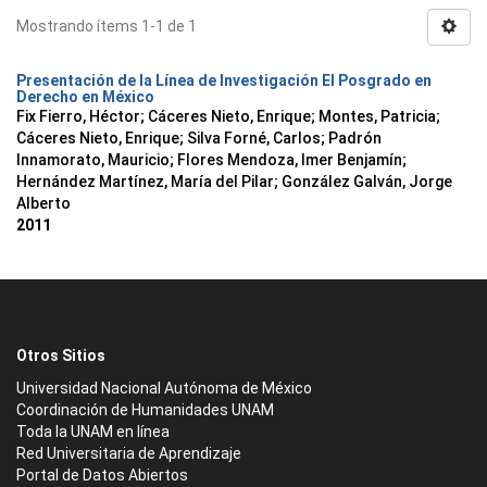
Mostrando ítems 1-1 de 1
Presentación de la Línea de Investigación El Posgrado en
Derecho en México
Fix Fierro, Héctor
;
Cáceres Nieto, Enrique
;
Montes, Patricia
;
Cáceres Nieto, Enrique
;
Silva Forné, Carlos
;
Padrón
Innamorato, Mauricio
;
Flores Mendoza, Imer Benjamín
;
Hernández Martínez, María del Pilar
;
González Galván, Jorge
Alberto
2011
Otros Sitios
Universidad Nacional Autónoma de México
Coordinación de Humanidades UNAM
Toda la UNAM en línea
Red Universitaria de Aprendizaje
Portal de Datos Abiertos