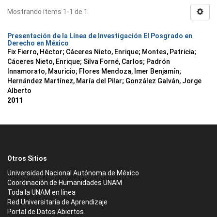
Mostrando ítems 1-1 de 1
Presentación de la Línea de Investigación El Posgrado en
Derecho en México
Fix Fierro, Héctor
;
Cáceres Nieto, Enrique
;
Montes, Patricia
;
Cáceres Nieto, Enrique
;
Silva Forné, Carlos
;
Padrón
Innamorato, Mauricio
;
Flores Mendoza, Imer Benjamín
;
Hernández Martínez, María del Pilar
;
González Galván, Jorge
Alberto
2011
Otros Sitios
Universidad Nacional Autónoma de México
Coordinación de Humanidades UNAM
Toda la UNAM en línea
Red Universitaria de Aprendizaje
Portal de Datos Abiertos