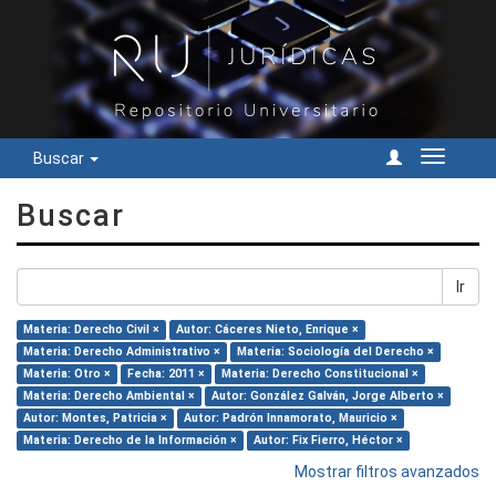
Buscar
Cambiar
navegac
Buscar
Ir
Materia: Derecho Civil ×
Autor: Cáceres Nieto, Enrique ×
Materia: Derecho Administrativo ×
Materia: Sociología del Derecho ×
Materia: Otro ×
Fecha: 2011 ×
Materia: Derecho Constitucional ×
Materia: Derecho Ambiental ×
Autor: González Galván, Jorge Alberto ×
Autor: Montes, Patricia ×
Autor: Padrón Innamorato, Mauricio ×
Materia: Derecho de la Información ×
Autor: Fix Fierro, Héctor ×
Mostrar filtros avanzados