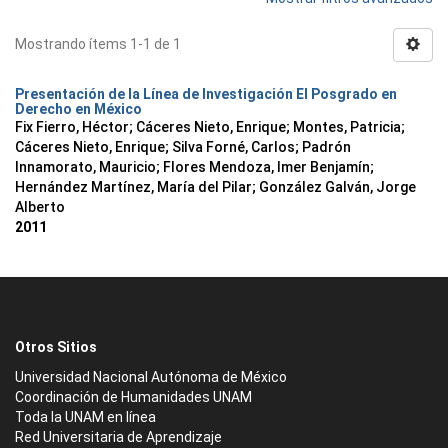
Mostrando ítems 1-1 de 1
Presentación de la Línea de Investigación El Posgrado en
Derecho en México
Fix Fierro, Héctor
;
Cáceres Nieto, Enrique
;
Montes, Patricia
;
Cáceres Nieto, Enrique
;
Silva Forné, Carlos
;
Padrón
Innamorato, Mauricio
;
Flores Mendoza, Imer Benjamín
;
Hernández Martínez, María del Pilar
;
González Galván, Jorge
Alberto
2011
Otros Sitios
Universidad Nacional Autónoma de México
Coordinación de Humanidades UNAM
Toda la UNAM en línea
Red Universitaria de Aprendizaje