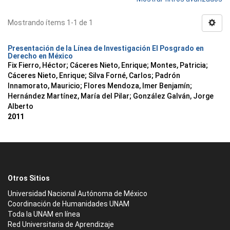
Mostrando ítems 1-1 de 1
Presentación de la Línea de Investigación El Posgrado en
Derecho en México
Fix Fierro, Héctor
;
Cáceres Nieto, Enrique
;
Montes, Patricia
;
Cáceres Nieto, Enrique
;
Silva Forné, Carlos
;
Padrón
Innamorato, Mauricio
;
Flores Mendoza, Imer Benjamín
;
Hernández Martínez, María del Pilar
;
González Galván, Jorge
Alberto
2011
Otros Sitios
Universidad Nacional Autónoma de México
Coordinación de Humanidades UNAM
Toda la UNAM en línea
Red Universitaria de Aprendizaje