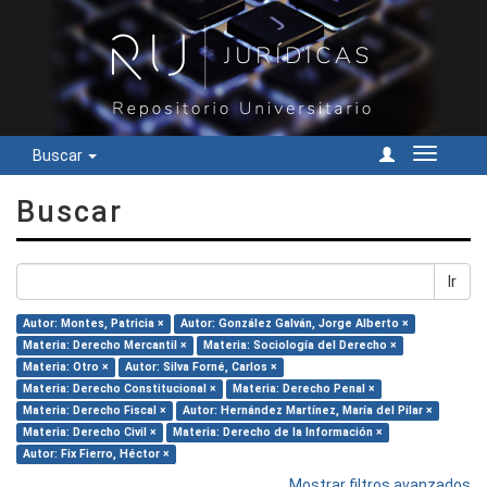
Buscar
Cambiar
navegac
Buscar
Ir
Autor: Montes, Patricia ×
Autor: González Galván, Jorge Alberto ×
Materia: Derecho Mercantil ×
Materia: Sociología del Derecho ×
Materia: Otro ×
Autor: Silva Forné, Carlos ×
Materia: Derecho Constitucional ×
Materia: Derecho Penal ×
Materia: Derecho Fiscal ×
Autor: Hernández Martínez, María del Pilar ×
Materia: Derecho Civil ×
Materia: Derecho de la Información ×
Autor: Fix Fierro, Héctor ×
Mostrar filtros avanzados