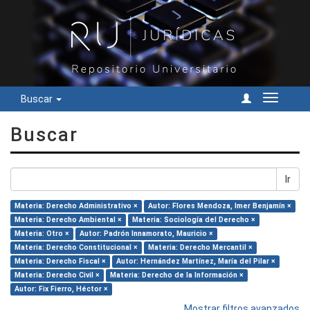
Buscar
Cambiar
navegac
Buscar
Ir
Materia: Derecho Administrativo ×
Autor: Flores Mendoza, Imer Benjamín ×
Materia: Derecho Ambiental ×
Materia: Sociología del Derecho ×
Materia: Otro ×
Autor: Padrón Innamorato, Mauricio ×
Materia: Derecho Constitucional ×
Materia: Derecho Mercantil ×
Materia: Derecho Fiscal ×
Autor: Hernández Martínez, María del Pilar ×
Materia: Derecho Civil ×
Materia: Derecho de la Información ×
Autor: Fix Fierro, Héctor ×
Mostrar filtros avanzados