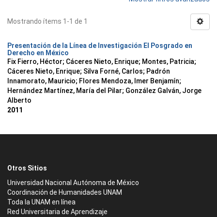
Mostrando ítems 1-1 de 1
Presentación de la Línea de Investigación El Posgrado en
Derecho en México
Fix Fierro, Héctor
;
Cáceres Nieto, Enrique
;
Montes, Patricia
;
Cáceres Nieto, Enrique
;
Silva Forné, Carlos
;
Padrón
Innamorato, Mauricio
;
Flores Mendoza, Imer Benjamín
;
Hernández Martínez, María del Pilar
;
González Galván, Jorge
Alberto
2011
Otros Sitios
Universidad Nacional Autónoma de México
Coordinación de Humanidades UNAM
Toda la UNAM en línea
Red Universitaria de Aprendizaje