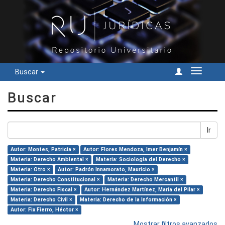
Buscar
Cambiar
navegac
Buscar
Ir
Autor: Montes, Patricia ×
Autor: Flores Mendoza, Imer Benjamín ×
Materia: Derecho Ambiental ×
Materia: Sociología del Derecho ×
Materia: Otro ×
Autor: Padrón Innamorato, Mauricio ×
Materia: Derecho Constitucional ×
Materia: Derecho Mercantil ×
Materia: Derecho Fiscal ×
Autor: Hernández Martínez, María del Pilar ×
Materia: Derecho Civil ×
Materia: Derecho de la Información ×
Autor: Fix Fierro, Héctor ×
Mostrar filtros avanzados