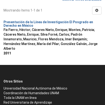
Mostrando ítems 1-1 de 1
Presentación de la Línea de Investigación El Posgrado en
Derecho en México
Fix Fierro, Héctor
;
Cáceres Nieto, Enrique
;
Montes, Patricia
;
Cáceres Nieto, Enrique
;
Silva Forné, Carlos
;
Padrón
Innamorato, Mauricio
;
Flores Mendoza, Imer Benjamín
;
Hernández Martínez, María del Pilar
;
González Galván, Jorge
Alberto
2011
Otros Sitios
Universidad Nacional Autónoma de México
Coordinación de Humanidades UNAM
Toda la UNAM en línea
Red Universitaria de Aprendizaje