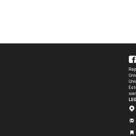
Rep
Uni
Uni
Est
sie
LEG