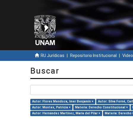
RU Jurídicas
Repositorio Institucional
Video
Buscar
Autor: Flores Mendoza, Imer Benjamín ×
Autor: Silva Forné, Car
Autor: Montes, Patricia ×
Materia: Derecho Constitucional ×
Autor: Hernández Martínez, María del Pilar ×
Materia: Derecho C