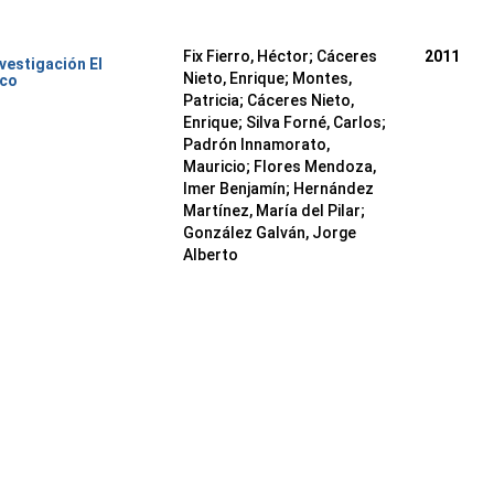
Fix Fierro, Héctor
;
Cáceres
2011
nvestigación El
Nieto, Enrique
;
Montes,
ico
Patricia
;
Cáceres Nieto,
Enrique
;
Silva Forné, Carlos
;
Padrón Innamorato,
Mauricio
;
Flores Mendoza,
Imer Benjamín
;
Hernández
Martínez, María del Pilar
;
González Galván, Jorge
Alberto