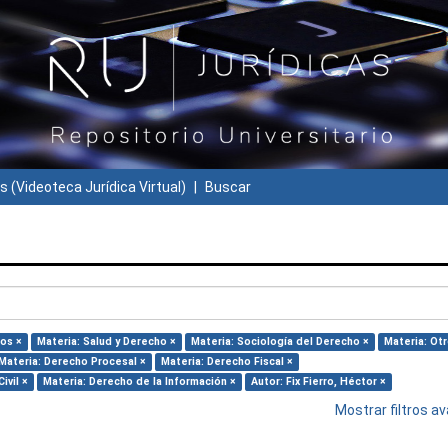
s (Videoteca Jurídica Virtual)
Buscar
los ×
Materia: Salud y Derecho ×
Materia: Sociología del Derecho ×
Materia: Otr
Materia: Derecho Procesal ×
Materia: Derecho Fiscal ×
ivil ×
Materia: Derecho de la Información ×
Autor: Fix Fierro, Héctor ×
Mostrar filtros 