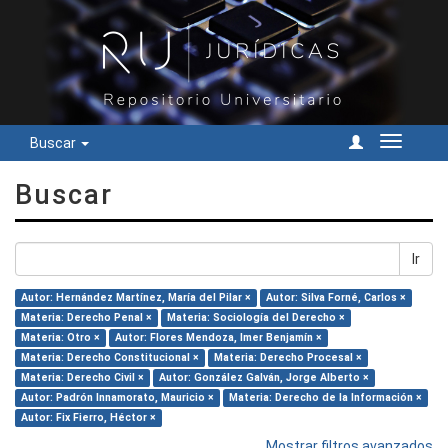
Buscar
Cambiar
navegac
Buscar
Ir
Autor: Hernández Martínez, María del Pilar ×
Autor: Silva Forné, Carlos ×
Materia: Derecho Penal ×
Materia: Sociología del Derecho ×
Materia: Otro ×
Autor: Flores Mendoza, Imer Benjamín ×
Materia: Derecho Constitucional ×
Materia: Derecho Procesal ×
Materia: Derecho Civil ×
Autor: González Galván, Jorge Alberto ×
Autor: Padrón Innamorato, Mauricio ×
Materia: Derecho de la Información ×
Autor: Fix Fierro, Héctor ×
Mostrar filtros avanzados