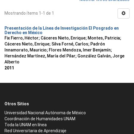
Mostrando ítems 1-1 de 1
Presentación de la Línea de Investigación El Posgrado en
Derecho en México
Fix Fierro, Héctor
;
Cáceres Nieto, Enrique
;
Montes, Patricia
;
Cáceres Nieto, Enrique
;
Silva Forné, Carlos
;
Padrón
Innamorato, Mauricio
;
Flores Mendoza, Imer Benjamín
;
Hernández Martínez, María del Pilar
;
González Galván, Jorge
Alberto
2011
Otros Sitios
Universidad Nacional Autónoma de México
Coordinación de Humanidades UNAM
Toda la UNAM en línea
Red Universitaria de Aprendizaje