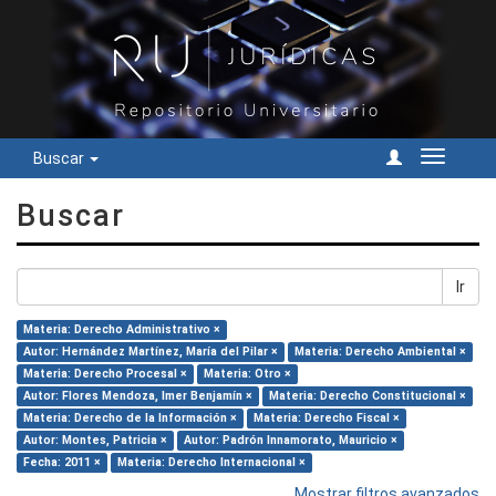
Buscar
Cambiar
navegac
Buscar
Ir
Materia: Derecho Administrativo ×
Autor: Hernández Martínez, María del Pilar ×
Materia: Derecho Ambiental ×
Materia: Derecho Procesal ×
Materia: Otro ×
Autor: Flores Mendoza, Imer Benjamín ×
Materia: Derecho Constitucional ×
Materia: Derecho de la Información ×
Materia: Derecho Fiscal ×
Autor: Montes, Patricia ×
Autor: Padrón Innamorato, Mauricio ×
Fecha: 2011 ×
Materia: Derecho Internacional ×
Mostrar filtros avanzados