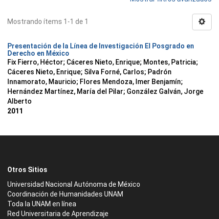
Mostrando ítems 1-1 de 1
Presentación de la Línea de Investigación El Posgrado en
Derecho en México
Fix Fierro, Héctor
;
Cáceres Nieto, Enrique
;
Montes, Patricia
;
Cáceres Nieto, Enrique
;
Silva Forné, Carlos
;
Padrón
Innamorato, Mauricio
;
Flores Mendoza, Imer Benjamín
;
Hernández Martínez, María del Pilar
;
González Galván, Jorge
Alberto
2011
Otros Sitios
Universidad Nacional Autónoma de México
Coordinación de Humanidades UNAM
Toda la UNAM en línea
Red Universitaria de Aprendizaje