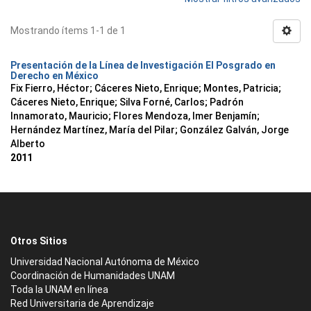
Mostrando ítems 1-1 de 1
Presentación de la Línea de Investigación El Posgrado en
Derecho en México
Fix Fierro, Héctor
;
Cáceres Nieto, Enrique
;
Montes, Patricia
;
Cáceres Nieto, Enrique
;
Silva Forné, Carlos
;
Padrón
Innamorato, Mauricio
;
Flores Mendoza, Imer Benjamín
;
Hernández Martínez, María del Pilar
;
González Galván, Jorge
Alberto
2011
Otros Sitios
Universidad Nacional Autónoma de México
Coordinación de Humanidades UNAM
Toda la UNAM en línea
Red Universitaria de Aprendizaje