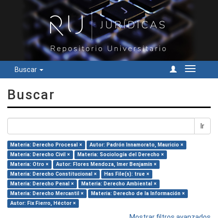
Buscar
Cambiar
navegac
Buscar
Ir
Materia: Derecho Procesal ×
Autor: Padrón Innamorato, Mauricio ×
Materia: Derecho Civil ×
Materia: Sociología del Derecho ×
Materia: Otro ×
Autor: Flores Mendoza, Imer Benjamín ×
Materia: Derecho Constitucional ×
Has File(s): true ×
Materia: Derecho Penal ×
Materia: Derecho Ambiental ×
Materia: Derecho Mercantil ×
Materia: Derecho de la Información ×
Autor: Fix Fierro, Héctor ×
Mostrar filtros avanzados