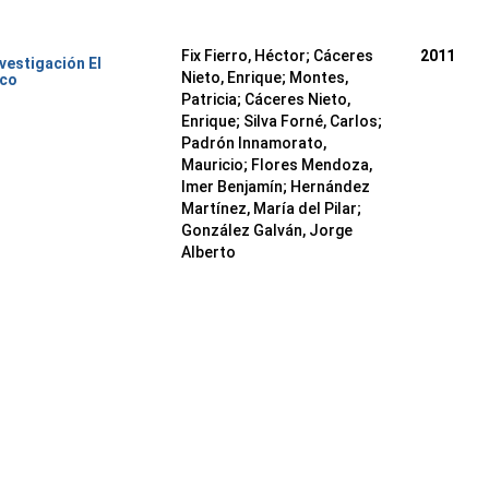
Fix Fierro, Héctor
;
Cáceres
2011
nvestigación El
Nieto, Enrique
;
Montes,
ico
Patricia
;
Cáceres Nieto,
Enrique
;
Silva Forné, Carlos
;
Padrón Innamorato,
Mauricio
;
Flores Mendoza,
Imer Benjamín
;
Hernández
Martínez, María del Pilar
;
González Galván, Jorge
Alberto