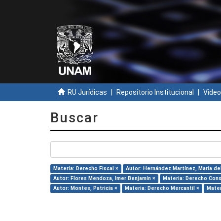
RU Jurídicas
Repositorio Institucional
Video
Buscar
Materia: Derecho Fiscal ×
Autor: Hernández Martínez, María del
Autor: Flores Mendoza, Imer Benjamín ×
Materia: Derecho Cons
Autor: Montes, Patricia ×
Materia: Derecho Mercantil ×
Mater