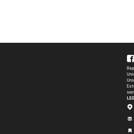
Rep
Uni
Uni
Est
sie
LEG