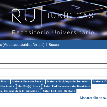
s (Videoteca Jurídica Virtual)
Buscar
 Pilar ×
Materia: Derecho Penal ×
Materia: Sociología del Derecho ×
Materia: O
titucional ×
Has File(s): true ×
Autor: Padrón Innamorato, Mauricio ×
ia: Derecho de la Información ×
Autor: Fix Fierro, Héctor ×
Mostrar filtros 