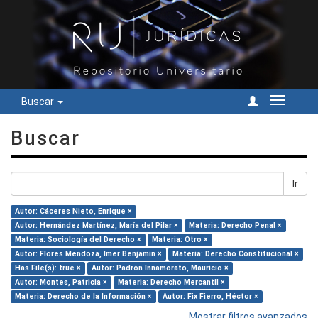
Buscar
Cambiar
navegac
Buscar
Ir
Autor: Cáceres Nieto, Enrique ×
Autor: Hernández Martínez, María del Pilar ×
Materia: Derecho Penal ×
Materia: Sociología del Derecho ×
Materia: Otro ×
Autor: Flores Mendoza, Imer Benjamín ×
Materia: Derecho Constitucional ×
Has File(s): true ×
Autor: Padrón Innamorato, Mauricio ×
Autor: Montes, Patricia ×
Materia: Derecho Mercantil ×
Materia: Derecho de la Información ×
Autor: Fix Fierro, Héctor ×
Mostrar filtros avanzados