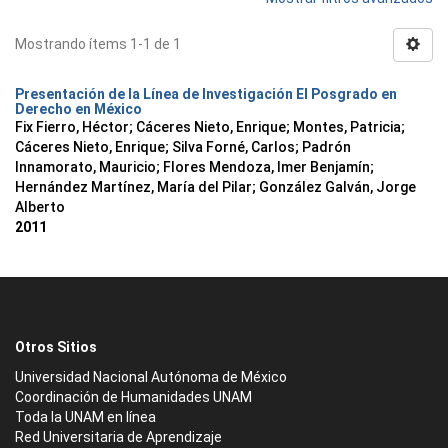
Mostrando ítems 1-1 de 1
Presentación de la Línea de Investigación El Posgrado en
Derecho en México
Fix Fierro, Héctor
;
Cáceres Nieto, Enrique
;
Montes, Patricia
;
Cáceres Nieto, Enrique
;
Silva Forné, Carlos
;
Padrón
Innamorato, Mauricio
;
Flores Mendoza, Imer Benjamín
;
Hernández Martínez, María del Pilar
;
González Galván, Jorge
Alberto
2011
Otros Sitios
Universidad Nacional Autónoma de México
Coordinación de Humanidades UNAM
Toda la UNAM en línea
Red Universitaria de Aprendizaje