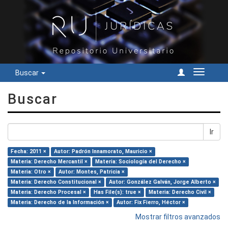
Buscar
Cambiar
navegac
Buscar
Ir
Fecha: 2011 ×
Autor: Padrón Innamorato, Mauricio ×
Materia: Derecho Mercantil ×
Materia: Sociología del Derecho ×
Materia: Otro ×
Autor: Montes, Patricia ×
Materia: Derecho Constitucional ×
Autor: González Galván, Jorge Alberto ×
Materia: Derecho Procesal ×
Has File(s): true ×
Materia: Derecho Civil ×
Materia: Derecho de la Información ×
Autor: Fix Fierro, Héctor ×
Mostrar filtros avanzados