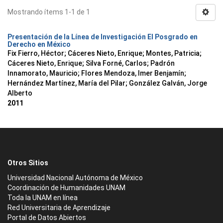
Mostrando ítems 1-1 de 1
Presentación de la Línea de Investigación El Posgrado en
Derecho en México
Fix Fierro, Héctor
;
Cáceres Nieto, Enrique
;
Montes, Patricia
;
Cáceres Nieto, Enrique
;
Silva Forné, Carlos
;
Padrón
Innamorato, Mauricio
;
Flores Mendoza, Imer Benjamín
;
Hernández Martínez, María del Pilar
;
González Galván, Jorge
Alberto
2011
Otros Sitios
Universidad Nacional Autónoma de México
Coordinación de Humanidades UNAM
Toda la UNAM en línea
Red Universitaria de Aprendizaje
Portal de Datos Abiertos