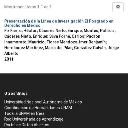
Mostrando ítems 1-1 de 1
Presentación de la Línea de Investigación El Posgrado en
Derecho en México
Fix Fierro, Héctor
;
Cáceres Nieto, Enrique
;
Montes, Patricia
;
Cáceres Nieto, Enrique
;
Silva Forné, Carlos
;
Padrón
Innamorato, Mauricio
;
Flores Mendoza, Imer Benjamín
;
Hernández Martínez, María del Pilar
;
González Galván, Jorge
Alberto
2011
Otros Sitios
Universidad Nacional Autónoma de México
Coordinación de Humanidades UNAM
Toda la UNAM en línea
Red Universitaria de Aprendizaje
Portal de Datos Abiertos