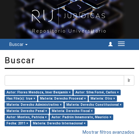
Buscar
Cambiar
navegac
Buscar
Ir
Autor: Flores Mendoza, Imer Benjamín ×
Autor: Silva Forné, Carlos ×
Has File(s): true ×
Materia: Derecho Procesal ×
Materia: Otro ×
Materia: Derecho Administrativo ×
Materia: Derecho Constitucional ×
Materia: Derecho Penal ×
Materia: Derecho Fiscal ×
Autor: Montes, Patricia ×
Autor: Padrón Innamorato, Mauricio ×
Fecha: 2011 ×
Materia: Derecho Internacional ×
Mostrar filtros avanzados