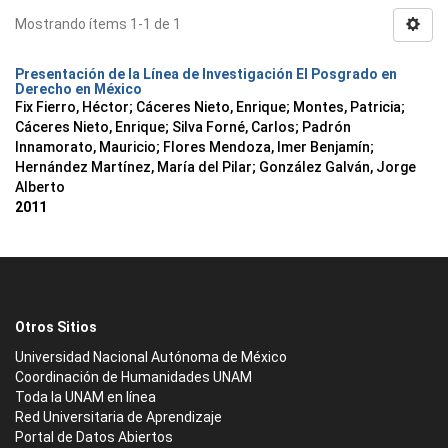
Mostrando ítems 1-1 de 1
Presentación de la Línea de Investigación El Posgrado en
Derecho en México
Fix Fierro, Héctor
;
Cáceres Nieto, Enrique
;
Montes, Patricia
;
Cáceres Nieto, Enrique
;
Silva Forné, Carlos
;
Padrón
Innamorato, Mauricio
;
Flores Mendoza, Imer Benjamín
;
Hernández Martínez, María del Pilar
;
González Galván, Jorge
Alberto
2011
Otros Sitios
Universidad Nacional Autónoma de México
Coordinación de Humanidades UNAM
Toda la UNAM en línea
Red Universitaria de Aprendizaje
Portal de Datos Abiertos