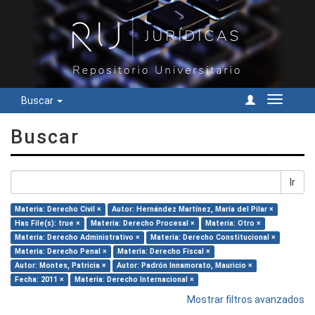
Buscar
Cambiar
navegac
Buscar
Ir
Materia: Derecho Civil ×
Autor: Hernández Martínez, María del Pilar ×
Has File(s): true ×
Materia: Derecho Procesal ×
Materia: Otro ×
Materia: Derecho Administrativo ×
Materia: Derecho Constitucional ×
Materia: Derecho Penal ×
Materia: Derecho Fiscal ×
Autor: Montes, Patricia ×
Autor: Padrón Innamorato, Mauricio ×
Fecha: 2011 ×
Materia: Derecho Internacional ×
Mostrar filtros avanzados