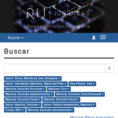
Buscar
Cambiar
navegac
Buscar
Ir
Autor: Flores Mendoza, Imer Benjamín ×
Autor: Hernández Martínez, María del Pilar ×
Has File(s): true ×
Materia: Derecho Procesal ×
Materia: Otro ×
Materia: Derecho Administrativo ×
Materia: Derecho Constitucional ×
Materia: Derecho Penal ×
Materia: Derecho Fiscal ×
Autor: Montes, Patricia ×
Autor: Padrón Innamorato, Mauricio ×
Fecha: 2011 ×
Materia: Derecho Internacional ×
Mostrar filtros avanzados