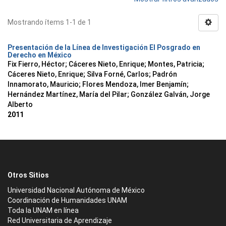
Mostrando ítems 1-1 de 1
Presentación de la Línea de Investigación El Posgrado en
Derecho en México
Fix Fierro, Héctor
;
Cáceres Nieto, Enrique
;
Montes, Patricia
;
Cáceres Nieto, Enrique
;
Silva Forné, Carlos
;
Padrón
Innamorato, Mauricio
;
Flores Mendoza, Imer Benjamín
;
Hernández Martínez, María del Pilar
;
González Galván, Jorge
Alberto
2011
Otros Sitios
Universidad Nacional Autónoma de México
Coordinación de Humanidades UNAM
Toda la UNAM en línea
Red Universitaria de Aprendizaje