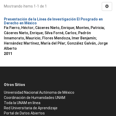
Mostrando ítems 1-1 de 1
Presentación de la Línea de Investigación El Posgrado en
Derecho en México
Fix Fierro, Héctor
;
Cáceres Nieto, Enrique
;
Montes, Patricia
;
Cáceres Nieto, Enrique
;
Silva Forné, Carlos
;
Padrón
Innamorato, Mauricio
;
Flores Mendoza, Imer Benjamín
;
Hernández Martínez, María del Pilar
;
González Galván, Jorge
Alberto
2011
Otros Sitios
Universidad Nacional Autónoma de México
Coordinación de Humanidades UNAM
Toda la UNAM en línea
Red Universitaria de Aprendizaje
Portal de Datos Abiertos