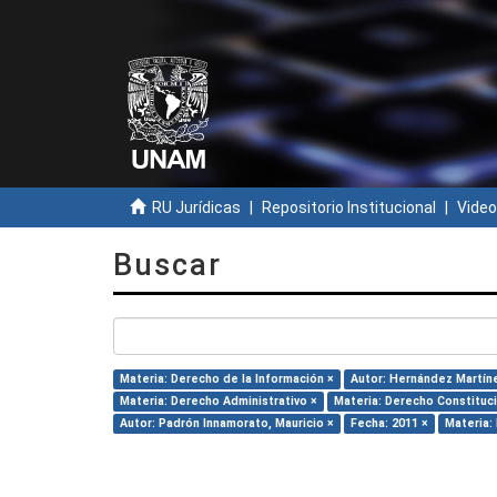
RU Jurídicas
Repositorio Institucional
Video
Buscar
Materia: Derecho de la Información ×
Autor: Hernández Martínez
Materia: Derecho Administrativo ×
Materia: Derecho Constituci
Autor: Padrón Innamorato, Mauricio ×
Fecha: 2011 ×
Materia: