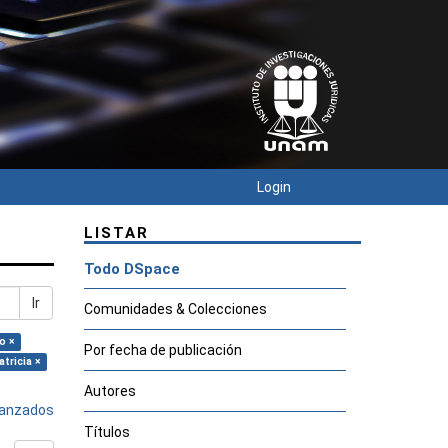
Login
LISTAR
Todo DSpace
Ir
Comunidades & Colecciones
o ×
Por fecha de publicación
tricia ×
Autores
avanzados
Títulos