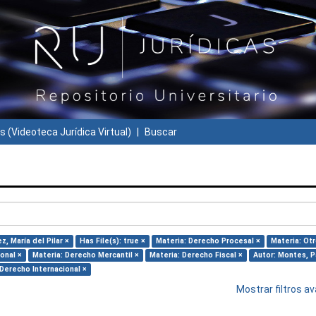
s (Videoteca Jurídica Virtual)
Buscar
, María del Pilar ×
Has File(s): true ×
Materia: Derecho Procesal ×
Materia: Otr
onal ×
Materia: Derecho Mercantil ×
Materia: Derecho Fiscal ×
Autor: Montes, Pa
 Derecho Internacional ×
Mostrar filtros 