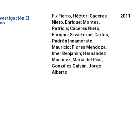
Fix Fierro, Héctor
;
Cáceres
2011
nvestigación El
Nieto, Enrique
;
Montes,
ico
Patricia
;
Cáceres Nieto,
Enrique
;
Silva Forné, Carlos
;
Padrón Innamorato,
Mauricio
;
Flores Mendoza,
Imer Benjamín
;
Hernández
Martínez, María del Pilar
;
González Galván, Jorge
Alberto