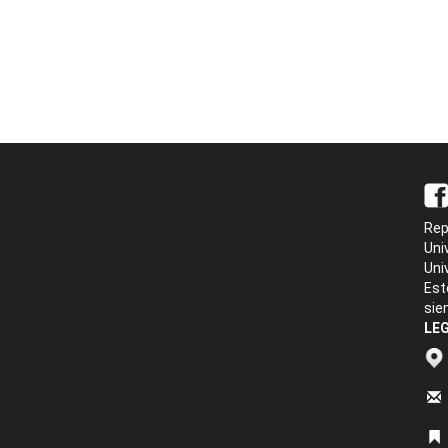
Rep
Uni
Uni
Est
sie
LEG