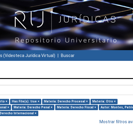
s (Videoteca Jurídica Virtual)
Buscar
rto ×
Has File(s): true ×
Materia: Derecho Procesal ×
Materia: Otro ×
onal ×
Materia: Derecho Penal ×
Materia: Derecho Fiscal ×
Autor: Montes, Patri
 Derecho Internacional ×
Mostrar filtros 