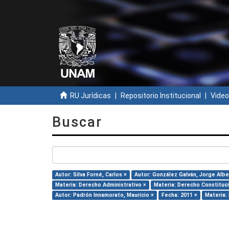
RU Jurídicas
Repositorio Institucional
Video
Buscar
Autor: Silva Forné, Carlos ×
Autor: González Galván, Jorge Albe
Materia: Derecho Administrativo ×
Materia: Derecho Constituci
Autor: Padrón Innamorato, Mauricio ×
Fecha: 2011 ×
Materia: