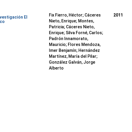
Fix Fierro, Héctor
;
Cáceres
2011
nvestigación El
Nieto, Enrique
;
Montes,
ico
Patricia
;
Cáceres Nieto,
Enrique
;
Silva Forné, Carlos
;
Padrón Innamorato,
Mauricio
;
Flores Mendoza,
Imer Benjamín
;
Hernández
Martínez, María del Pilar
;
González Galván, Jorge
Alberto