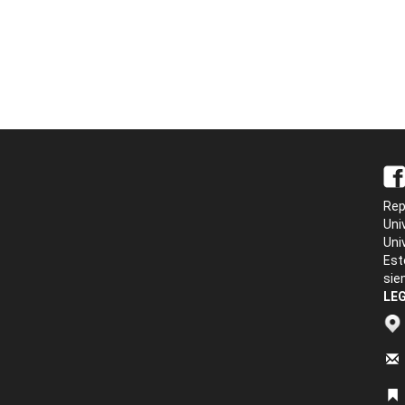
Rep
Uni
Uni
Est
sie
LEG