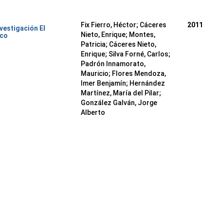
Fix Fierro, Héctor
;
Cáceres
2011
nvestigación El
Nieto, Enrique
;
Montes,
ico
Patricia
;
Cáceres Nieto,
Enrique
;
Silva Forné, Carlos
;
Padrón Innamorato,
Mauricio
;
Flores Mendoza,
Imer Benjamín
;
Hernández
Martínez, María del Pilar
;
González Galván, Jorge
Alberto