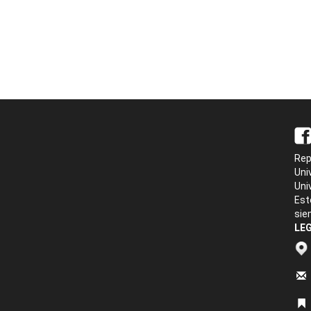
Rep
Uni
Uni
Est
sie
LEG