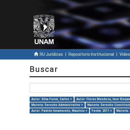
RU Jurídicas
Repositorio Institucional
Video
Buscar
Autor: Silva Forné, Carlos ×
Autor: Flores Mendoza, Imer Benja
Materia: Derecho Administrativo ×
Materia: Derecho Constituci
Autor: Padrón Innamorato, Mauricio ×
Fecha: 2011 ×
Materia: