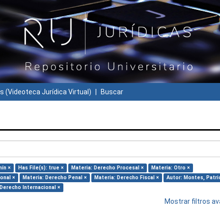
s (Videoteca Jurídica Virtual)
Buscar
mín ×
Has File(s): true ×
Materia: Derecho Procesal ×
Materia: Otro ×
onal ×
Materia: Derecho Penal ×
Materia: Derecho Fiscal ×
Autor: Montes, Patri
 Derecho Internacional ×
Mostrar filtros 