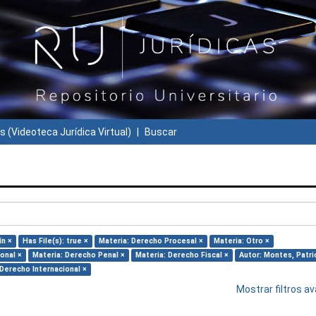
s (Videoteca Jurídica Virtual)
Buscar
ín ×
Has File(s): true ×
Materia: Derecho Procesal ×
Materia: Otro ×
onal ×
Materia: Derecho Penal ×
Materia: Derecho Fiscal ×
Autor: Montes, Patri
 Derecho Internacional ×
Mostrar filtros 