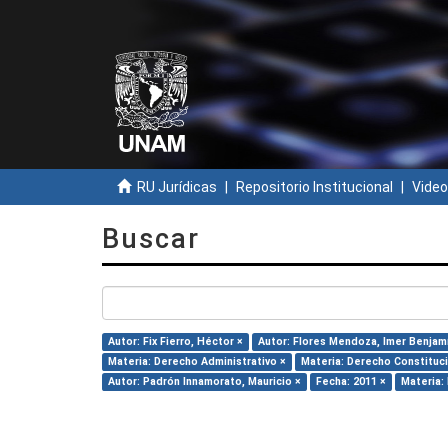
RU Jurídicas
Repositorio Institucional
Video
Buscar
Autor: Fix Fierro, Héctor ×
Autor: Flores Mendoza, Imer Benjam
Materia: Derecho Administrativo ×
Materia: Derecho Constituci
Autor: Padrón Innamorato, Mauricio ×
Fecha: 2011 ×
Materia: