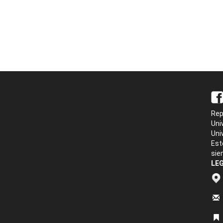
Rep
Uni
Uni
Est
sie
LEG