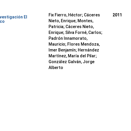
Fix Fierro, Héctor
;
Cáceres
2011
nvestigación El
Nieto, Enrique
;
Montes,
ico
Patricia
;
Cáceres Nieto,
Enrique
;
Silva Forné, Carlos
;
Padrón Innamorato,
Mauricio
;
Flores Mendoza,
Imer Benjamín
;
Hernández
Martínez, María del Pilar
;
González Galván, Jorge
Alberto