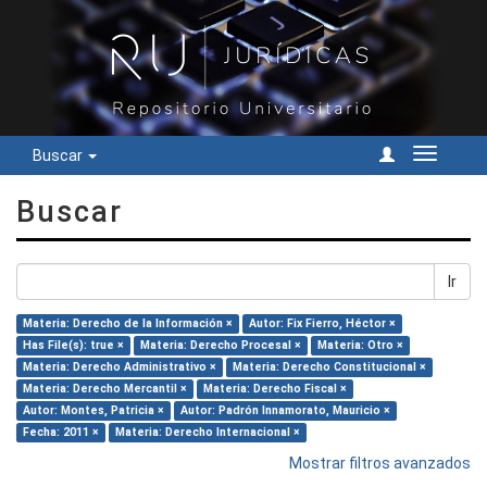
Buscar
Cambiar
navegac
Buscar
Ir
Materia: Derecho de la Información ×
Autor: Fix Fierro, Héctor ×
Has File(s): true ×
Materia: Derecho Procesal ×
Materia: Otro ×
Materia: Derecho Administrativo ×
Materia: Derecho Constitucional ×
Materia: Derecho Mercantil ×
Materia: Derecho Fiscal ×
Autor: Montes, Patricia ×
Autor: Padrón Innamorato, Mauricio ×
Fecha: 2011 ×
Materia: Derecho Internacional ×
Mostrar filtros avanzados