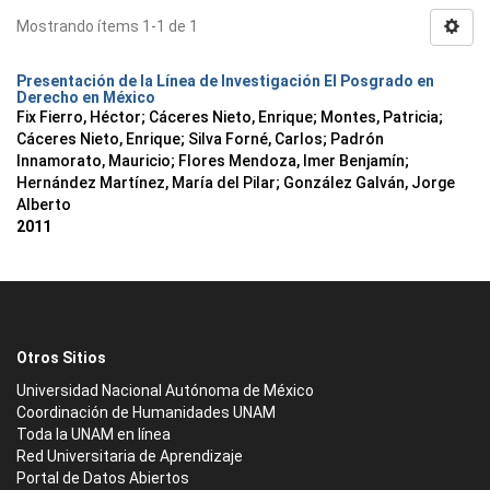
Mostrando ítems 1-1 de 1
Presentación de la Línea de Investigación El Posgrado en
Derecho en México
Fix Fierro, Héctor
;
Cáceres Nieto, Enrique
;
Montes, Patricia
;
Cáceres Nieto, Enrique
;
Silva Forné, Carlos
;
Padrón
Innamorato, Mauricio
;
Flores Mendoza, Imer Benjamín
;
Hernández Martínez, María del Pilar
;
González Galván, Jorge
Alberto
2011
Otros Sitios
Universidad Nacional Autónoma de México
Coordinación de Humanidades UNAM
Toda la UNAM en línea
Red Universitaria de Aprendizaje
Portal de Datos Abiertos