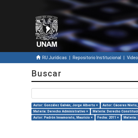
RU Jurídicas
Repositorio Institucional
Video
Buscar
Autor: González Galván, Jorge Alberto ×
Autor: Cáceres Nieto,
Materia: Derecho Administrativo ×
Materia: Derecho Constituci
Autor: Padrón Innamorato, Mauricio ×
Fecha: 2011 ×
Materia: