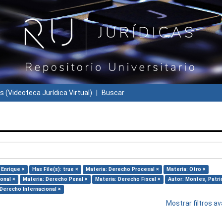
s (Videoteca Jurídica Virtual)
Buscar
 Enrique ×
Has File(s): true ×
Materia: Derecho Procesal ×
Materia: Otro ×
onal ×
Materia: Derecho Penal ×
Materia: Derecho Fiscal ×
Autor: Montes, Patri
 Derecho Internacional ×
Mostrar filtros 