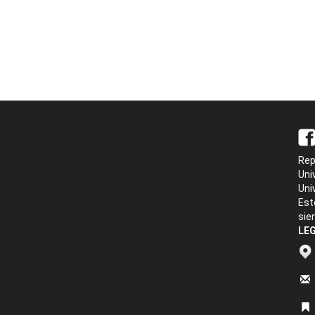
Rep
Uni
Uni
Est
sie
LEG