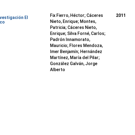
Fix Fierro, Héctor
;
Cáceres
2011
nvestigación El
Nieto, Enrique
;
Montes,
ico
Patricia
;
Cáceres Nieto,
Enrique
;
Silva Forné, Carlos
;
Padrón Innamorato,
Mauricio
;
Flores Mendoza,
Imer Benjamín
;
Hernández
Martínez, María del Pilar
;
González Galván, Jorge
Alberto