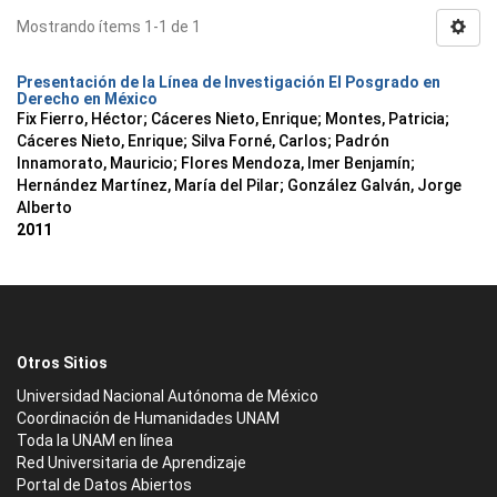
Mostrando ítems 1-1 de 1
Presentación de la Línea de Investigación El Posgrado en
Derecho en México
Fix Fierro, Héctor
;
Cáceres Nieto, Enrique
;
Montes, Patricia
;
Cáceres Nieto, Enrique
;
Silva Forné, Carlos
;
Padrón
Innamorato, Mauricio
;
Flores Mendoza, Imer Benjamín
;
Hernández Martínez, María del Pilar
;
González Galván, Jorge
Alberto
2011
Otros Sitios
Universidad Nacional Autónoma de México
Coordinación de Humanidades UNAM
Toda la UNAM en línea
Red Universitaria de Aprendizaje
Portal de Datos Abiertos