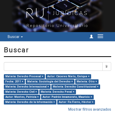
Buscar
Cambiar
navegac
Buscar
Ir
Materia: Derecho Procesal ×
Autor: Cáceres Nieto, Enrique ×
Fecha: 2011 ×
Materia: Sociología del Derecho ×
Materia: Otro ×
Materia: Derecho Internacional ×
Materia: Derecho Constitucional ×
Materia: Derecho Civil ×
Materia: Derecho Penal ×
Autor: Montes, Patricia ×
Autor: Padrón Innamorato, Mauricio ×
Materia: Derecho de la Información ×
Autor: Fix Fierro, Héctor ×
Mostrar filtros avanzados