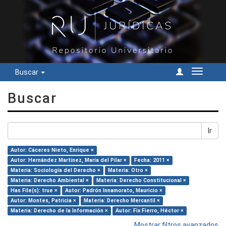
Buscar
Cambiar
navegac
Buscar
Ir
Autor: Cáceres Nieto, Enrique ×
Autor: Hernández Martínez, María del Pilar ×
Fecha: 2011 ×
Materia: Sociología del Derecho ×
Materia: Otro ×
Materia: Derecho Ambiental ×
Materia: Derecho Constitucional ×
Has File(s): true ×
Autor: Padrón Innamorato, Mauricio ×
Autor: Montes, Patricia ×
Materia: Derecho Mercantil ×
Materia: Derecho de la Información ×
Autor: Fix Fierro, Héctor ×
Mostrar filtros avanzados