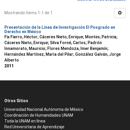
Mostrando ítems 1-1 de 1
Presentación de la Línea de Investigación El Posgrado en
Derecho en México
Fix Fierro, Héctor
;
Cáceres Nieto, Enrique
;
Montes, Patricia
;
Cáceres Nieto, Enrique
;
Silva Forné, Carlos
;
Padrón
Innamorato, Mauricio
;
Flores Mendoza, Imer Benjamín
;
Hernández Martínez, María del Pilar
;
González Galván, Jorge
Alberto
2011
Otros Sitios
Universidad Nacional Autónoma de México
Coordinación de Humanidades UNAM
Toda la UNAM en línea
Red Universitaria de Aprendizaje