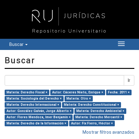
Buscar
Cambiar
navegac
Buscar
Ir
Materia: Derecho Fiscal ×
Autor: Cáceres Nieto, Enrique ×
Fecha: 2011 ×
Materia: Sociología del Derecho ×
Materia: Otro ×
Materia: Derecho Internacional ×
Materia: Derecho Constitucional ×
Autor: González Galván, Jorge Alberto ×
Materia: Derecho Ambiental ×
Autor: Flores Mendoza, Imer Benjamín ×
Materia: Derecho Mercantil ×
Materia: Derecho de la Información ×
Autor: Fix Fierro, Héctor ×
Mostrar filtros avanzados