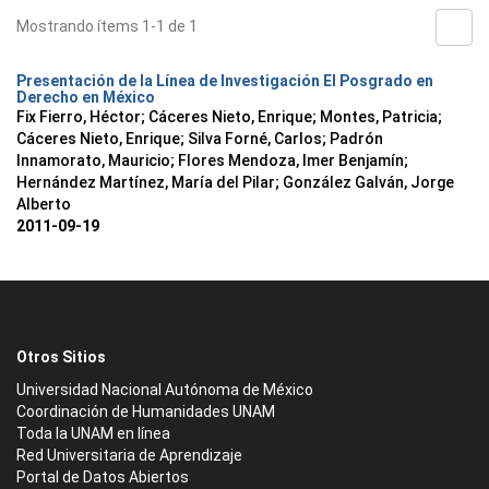
Mostrando ítems 1-1 de 1
Presentación de la Línea de Investigación El Posgrado en
Derecho en México
Fix Fierro, Héctor
;
Cáceres Nieto, Enrique
;
Montes, Patricia
;
Cáceres Nieto, Enrique
;
Silva Forné, Carlos
;
Padrón
Innamorato, Mauricio
;
Flores Mendoza, Imer Benjamín
;
Hernández Martínez, María del Pilar
;
González Galván, Jorge
Alberto
2011-09-19
Otros Sitios
Universidad Nacional Autónoma de México
Coordinación de Humanidades UNAM
Toda la UNAM en línea
Red Universitaria de Aprendizaje
Portal de Datos Abiertos