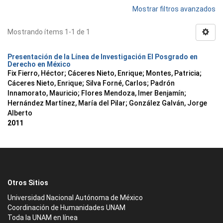
Mostrar filtros avanzados
Mostrando ítems 1-1 de 1
Presentación de la Línea de Investigación El Posgrado en
Derecho en México
Fix Fierro, Héctor
;
Cáceres Nieto, Enrique
;
Montes, Patricia
;
Cáceres Nieto, Enrique
;
Silva Forné, Carlos
;
Padrón
Innamorato, Mauricio
;
Flores Mendoza, Imer Benjamín
;
Hernández Martínez, María del Pilar
;
González Galván, Jorge
Alberto
2011
Otros Sitios
Universidad Nacional Autónoma de México
Coordinación de Humanidades UNAM
Toda la UNAM en línea