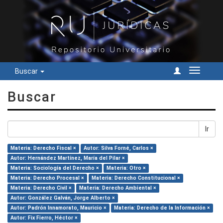
Buscar
Cambiar
navegac
Buscar
Ir
Materia: Derecho Fiscal ×
Autor: Silva Forné, Carlos ×
Autor: Hernández Martínez, María del Pilar ×
Materia: Sociología del Derecho ×
Materia: Otro ×
Materia: Derecho Procesal ×
Materia: Derecho Constitucional ×
Materia: Derecho Civil ×
Materia: Derecho Ambiental ×
Autor: González Galván, Jorge Alberto ×
Autor: Padrón Innamorato, Mauricio ×
Materia: Derecho de la Información ×
Autor: Fix Fierro, Héctor ×