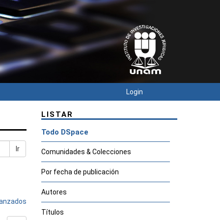
Login
LISTAR
Todo DSpace
Ir
Comunidades & Colecciones
Por fecha de publicación
Autores
avanzados
Títulos