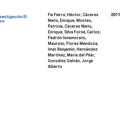
Fix Fierro, Héctor
;
Cáceres
2011
nvestigación El
Nieto, Enrique
;
Montes,
ico
Patricia
;
Cáceres Nieto,
Enrique
;
Silva Forné, Carlos
;
Padrón Innamorato,
Mauricio
;
Flores Mendoza,
Imer Benjamín
;
Hernández
Martínez, María del Pilar
;
González Galván, Jorge
Alberto