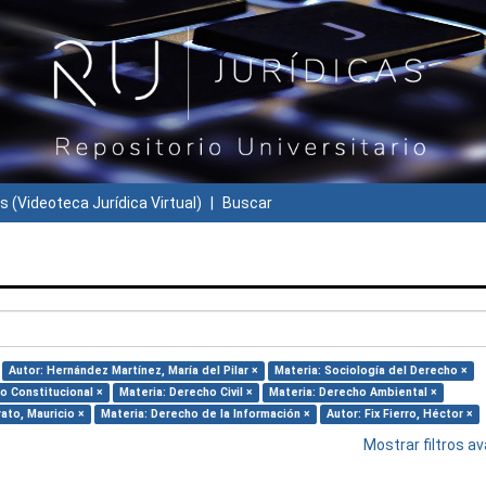
s (Videoteca Jurídica Virtual)
Buscar
Autor: Hernández Martínez, María del Pilar ×
Materia: Sociología del Derecho ×
o Constitucional ×
Materia: Derecho Civil ×
Materia: Derecho Ambiental ×
ato, Mauricio ×
Materia: Derecho de la Información ×
Autor: Fix Fierro, Héctor ×
Mostrar filtros 