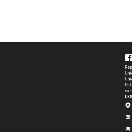
Rep
Uni
Uni
Est
sie
LEG