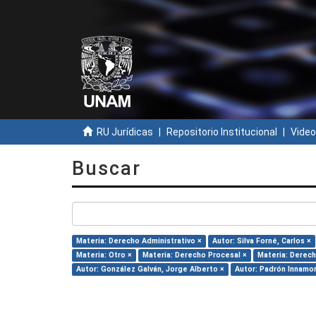
RU Jurídicas
Repositorio Institucional
Video
Buscar
Materia: Derecho Administrativo ×
Autor: Silva Forné, Carlos ×
Materia: Otro ×
Materia: Derecho Procesal ×
Materia: Derech
Autor: González Galván, Jorge Alberto ×
Autor: Padrón Innamor