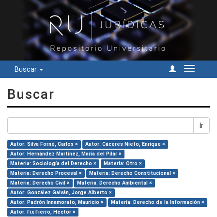
Buscar
Cambiar
navegac
Buscar
Ir
Autor: Silva Forné, Carlos ×
Autor: Cáceres Nieto, Enrique ×
Autor: Hernández Martínez, María del Pilar ×
Materia: Sociología del Derecho ×
Materia: Otro ×
Materia: Derecho Procesal ×
Materia: Derecho Constitucional ×
Materia: Derecho Civil ×
Materia: Derecho Ambiental ×
Autor: González Galván, Jorge Alberto ×
Autor: Padrón Innamorato, Mauricio ×
Materia: Derecho de la Información ×
Autor: Fix Fierro, Héctor ×