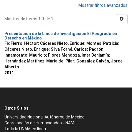
Mostrar filtros avanzados
Mostrando ítems 1-1 de 1
Presentación de la Línea de Investigación El Posgrado en
Derecho en México
Fix Fierro, Héctor
;
Cáceres Nieto, Enrique
;
Montes, Patricia
;
Cáceres Nieto, Enrique
;
Silva Forné, Carlos
;
Padrón
Innamorato, Mauricio
;
Flores Mendoza, Imer Benjamín
;
Hernández Martínez, María del Pilar
;
González Galván, Jorge
Alberto
2011
Otros Sitios
Universidad Nacional Autónoma de México
Coordinación de Humanidades UNAM
Toda la UNAM en línea