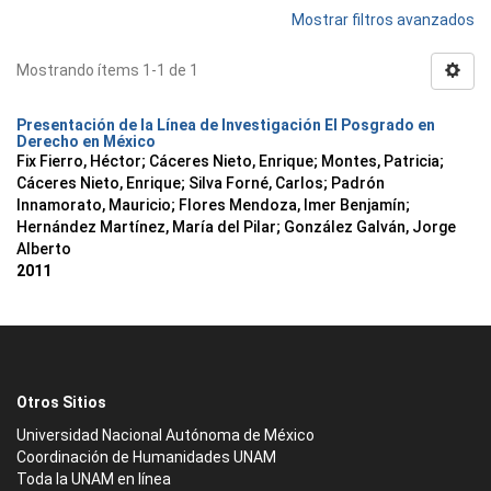
Mostrar filtros avanzados
Mostrando ítems 1-1 de 1
Presentación de la Línea de Investigación El Posgrado en
Derecho en México
Fix Fierro, Héctor
;
Cáceres Nieto, Enrique
;
Montes, Patricia
;
Cáceres Nieto, Enrique
;
Silva Forné, Carlos
;
Padrón
Innamorato, Mauricio
;
Flores Mendoza, Imer Benjamín
;
Hernández Martínez, María del Pilar
;
González Galván, Jorge
Alberto
2011
Otros Sitios
Universidad Nacional Autónoma de México
Coordinación de Humanidades UNAM
Toda la UNAM en línea