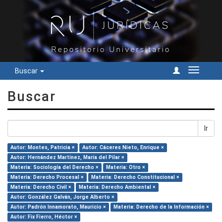
Buscar
Cambiar
navegac
Buscar
Ir
Autor: Montes, Patricia ×
Autor: Cáceres Nieto, Enrique ×
Autor: Hernández Martínez, María del Pilar ×
Materia: Sociología del Derecho ×
Materia: Otro ×
Materia: Derecho Procesal ×
Materia: Derecho Constitucional ×
Materia: Derecho Civil ×
Materia: Derecho Ambiental ×
Autor: González Galván, Jorge Alberto ×
Autor: Padrón Innamorato, Mauricio ×
Materia: Derecho de la Información ×
Autor: Fix Fierro, Héctor ×